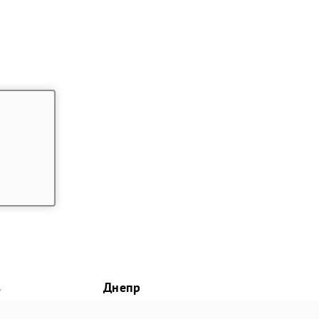
в
Днепр