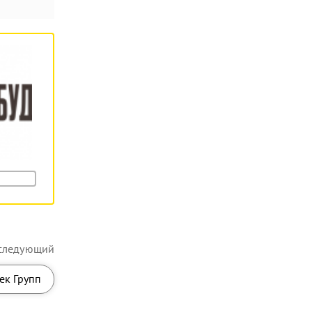
следующий
ек Групп