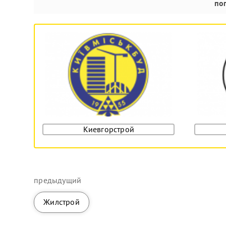
по
Киевгорстрой
предыдущий
Жилстрой