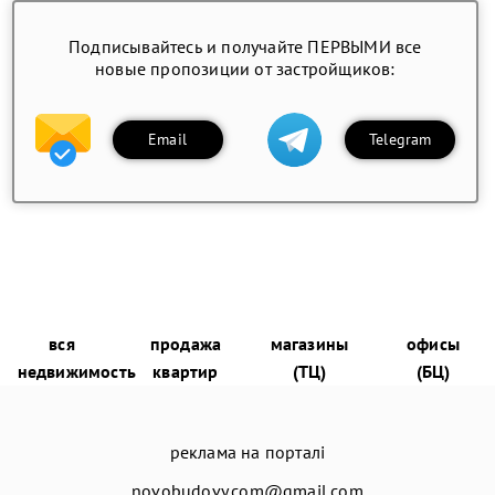
Подписывайтесь и получайте ПЕРВЫМИ все
новые пропозиции от застройщиков:
Email
Telegram
вся
продажа
магазины
офисы
недвижимость
квартир
(ТЦ)
(БЦ)
реклама на порталі
novobudovy.com@gmail.com