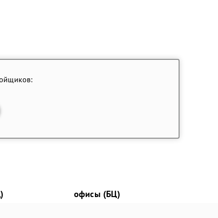
ройщиков:
)
офисы (БЦ)