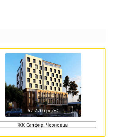
62 720 грн/м
2
ЖК Сапфир, Черновцы