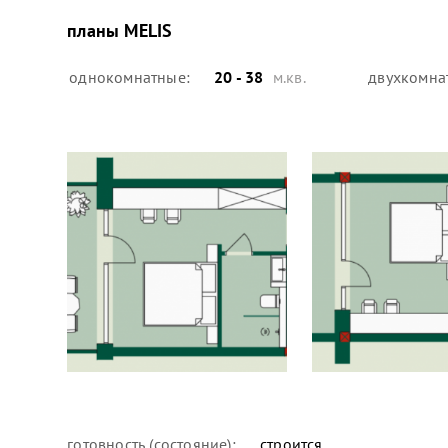
планы
MELIS
однокомнатные:
20 - 38
м.кв.
двухкомна
готовность (состояние):
строится