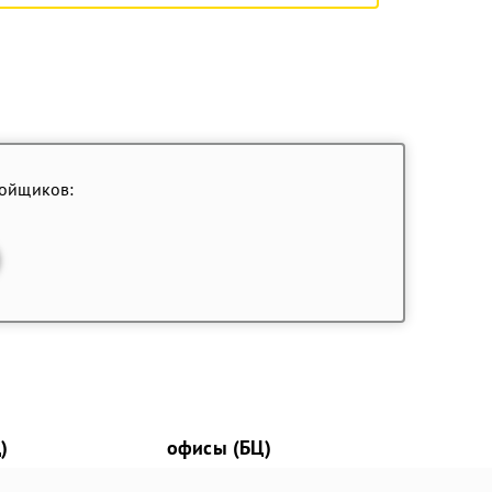
ройщиков:
)
офисы (БЦ)