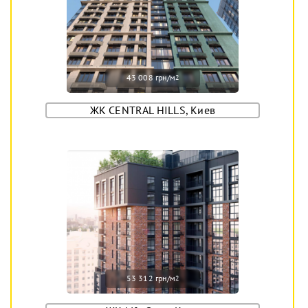
43 008 грн/м
2
ЖК CENTRAL HILLS, Киев
53 312 грн/м
2