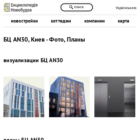
поиск
Українською
новостройки
коттеджи
компании
карта
БЦ AN30, Киев - Фото, Планы
визуализации
БЦ AN30
планы
БЦ AN30