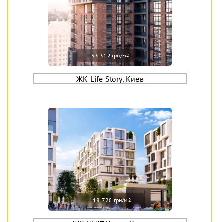
53 312 грн/м
2
ЖК Life Story, Киев
118 720 грн/м
2