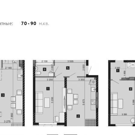
атные:
70 - 90
м.кв.