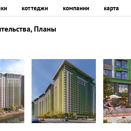
йки
коттеджи
компании
карта
ительства, Планы