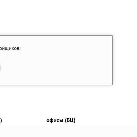
ройщиков:
)
офисы (БЦ)