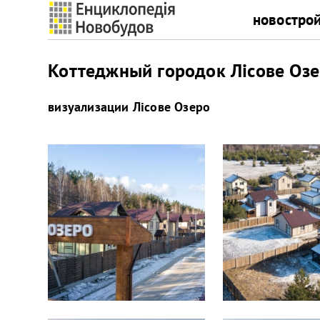
новостро
Коттеджный городок Лісове Озе
визуализации
Лісове Озеро