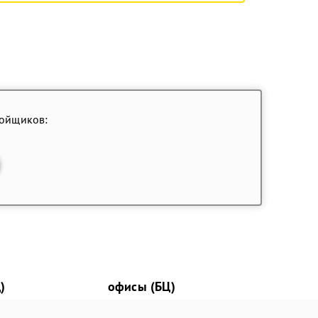
ройщиков:
)
офисы (БЦ)