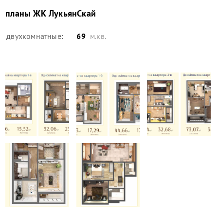
планы
ЖК ЛукьянСкай
двухкомнатные:
69
м.кв.