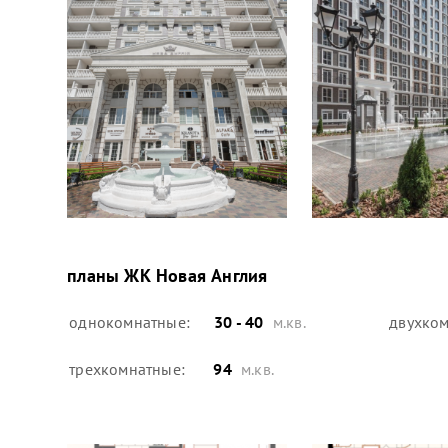
планы
ЖК Новая Англия
однокомнатные:
30 - 40
м.кв.
двухком
трехкомнатные:
94
м.кв.