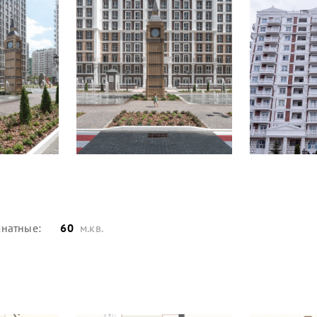
натные:
60
м.кв.