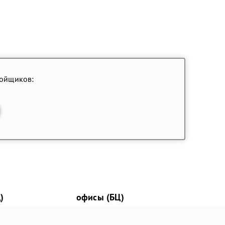
ройщиков:
)
офисы (БЦ)