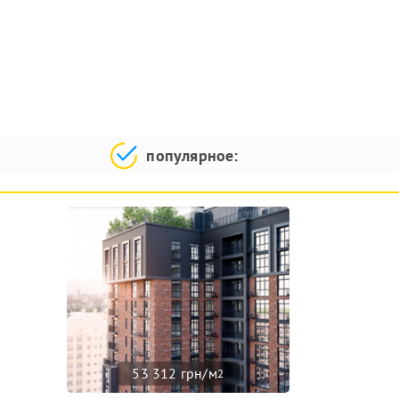
популярное:
53 312 грн/м
2