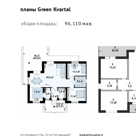
планы
Green Kvartal
общая площадь:
96, 110 м.кв.
готовность (состояние):
завершено