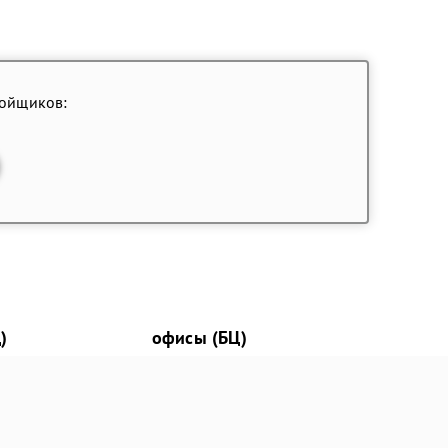
ройщиков:
)
офисы (БЦ)