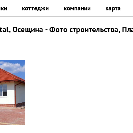
йки
коттеджи
компании
карта
al, Осещина - Фото строительства, П