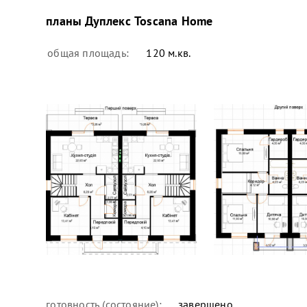
планы
Дуплекс Toscana Home
общая площадь:
120 м.кв.
готовность (состояние):
завершено