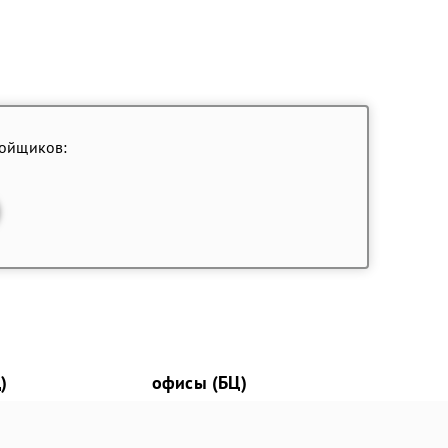
ройщиков:
)
офисы (БЦ)