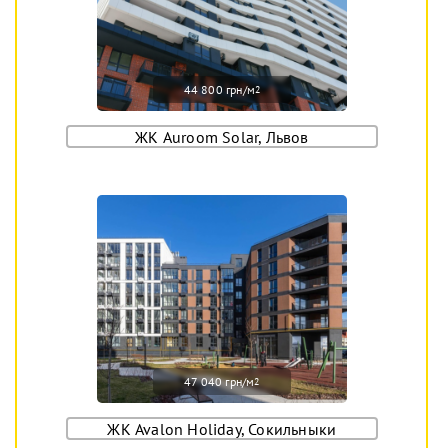
44 800 грн/м
2
ЖК Auroom Solar, Львов
47 040 грн/м
2
ЖК Avalon Holiday, Сокильныки