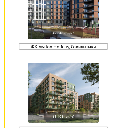
47 040 грн/м
2
ЖК Avalon Holiday, Сокильныки
65 408 грн/м
2