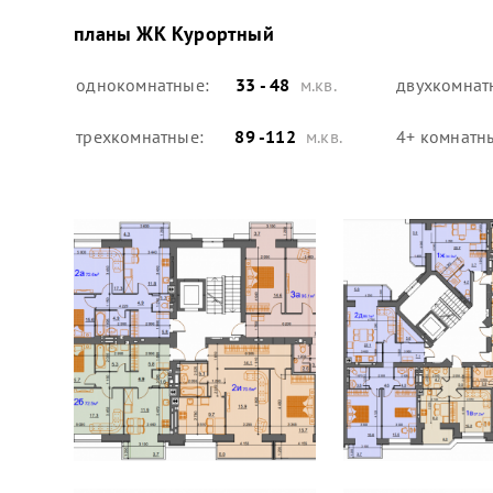
планы
ЖК Курортный
однокомнатные:
33 - 48
м.кв.
двухкомнат
трехкомнатные:
89 -112
м.кв.
4+ комнатн