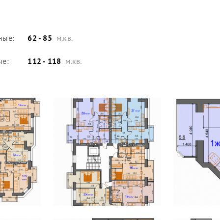
ные:
62 - 85
м.кв.
ые:
112 - 118
м.кв.