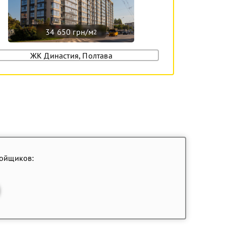
34 650 грн/м
2
ЖК Династия, Полтава
ройщиков: