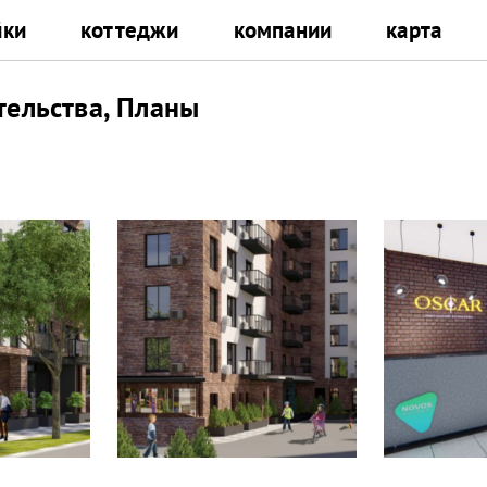
йки
коттеджи
компании
карта
тельства, Планы