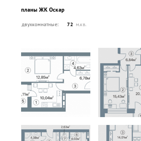
планы
ЖК Оскар
двухкомнатные:
72
м.кв.