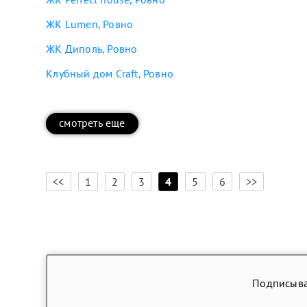
ЖК Lumen, Ровно
ЖК Диполь, Ровно
Клубный дом Craft, Ровно
смотреть еще
[
]
<<
1
2
3
4
5
6
>>
Подписыва