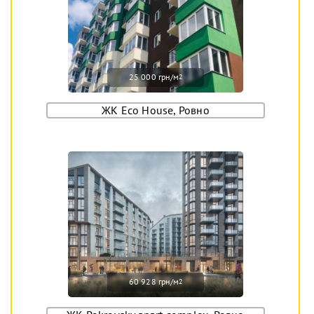
25 000 грн/м
2
ЖК Eco House, Ровно
60 928 грн/м
2