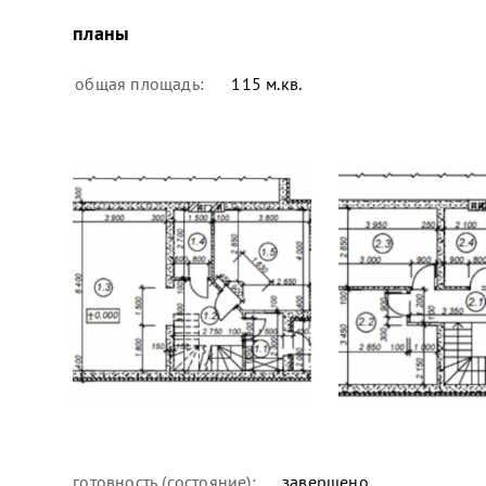
планы
общая площадь:
115 м.кв.
готовность (состояние):
завершено