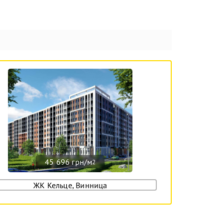
45 696 грн/м
2
ЖК Кельце, Винница