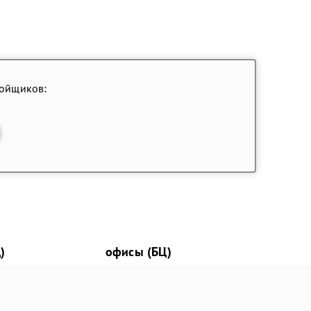
ройщиков:
)
офисы (БЦ)