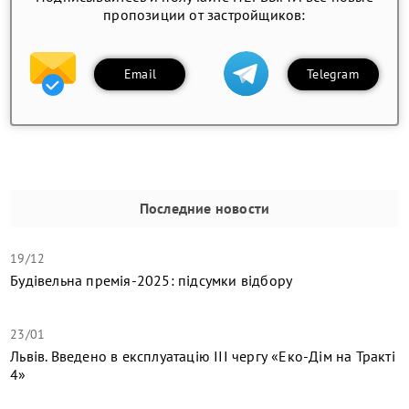
пропозиции от застройщиков:
Email
Telegram
Последние новости
19/12
Будівельна премія-2025: підсумки відбору
23/01
Львів. Введено в експлуатацію ІІІ чергу «Еко-Дім на Тракті
4»