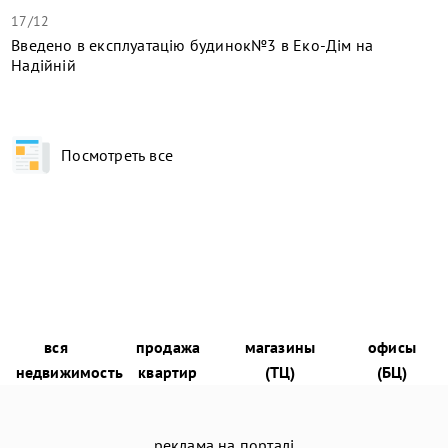
17/12
​Введено в експлуатацію будинок№3 в Еко-Дім на
Надійній
Посмотреть все
вся
продажа
магазины
офисы
недвижимость
квартир
(ТЦ)
(БЦ)
реклама на порталі