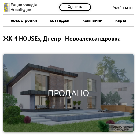
поиск
Українською
новостройки
коттеджи
компании
карта
ЖК 4 HOUSEs, Днепр - Новоалександровка