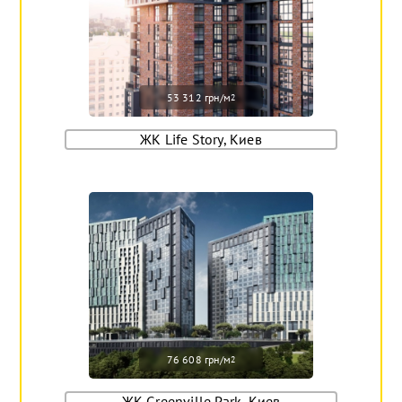
53 312 грн/м
2
ЖК Life Story, Киев
76 608 грн/м
2
ЖК Greenville Park, Киев