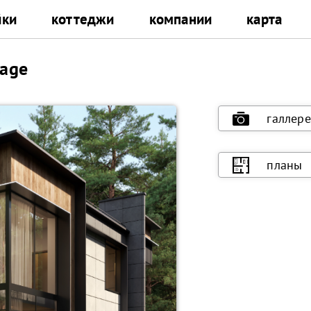
йки
коттеджи
компании
карта
lage
галлере
планы