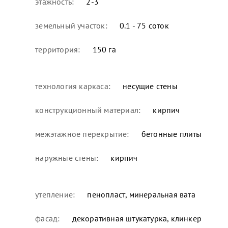
этажность:
2-3
земельный участок:
0.1 - 75 соток
территория:
150 га
технология каркаса:
несущие стены
конструкционный материал:
кирпич
межэтажное перекрытие:
бетонные плиты
наружные стены:
кирпич
утепление:
пенопласт, минеральная вата
фасад:
декоративная штукатурка, клинкер