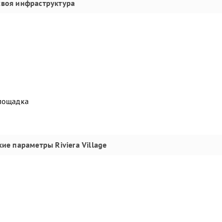
своя инфраструктура
площадка
кие параметры
Riviera Village