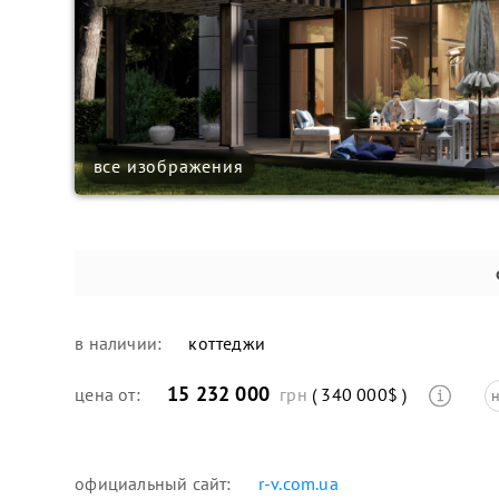
все изображения
в наличии:
коттеджи
15 232 000
цена от:
грн
( 340 000$ )
н
официальный сайт:
r-v.com.ua