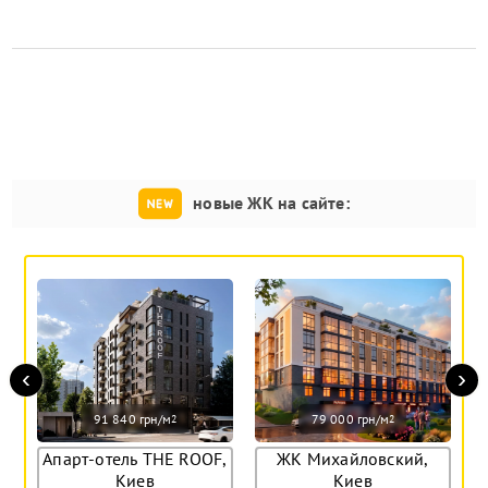
новые ЖК на сайте:
‹
›
91 840 грн/м
79 000 грн/м
2
2
Апарт-отель THE ROOF,
ЖК Михайловский,
Киев
Киев