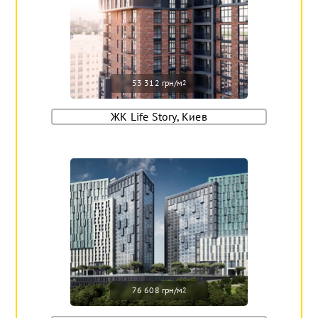
53 312 грн/м
2
ЖК Life Story, Киев
76 608 грн/м
2