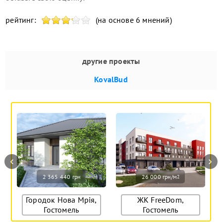
рейтинг:
(на основе 6 мнений)
другие проекты
KovalBud
‹
›
2 365 440 грн
26 000 грн/м
2
Городок Нова Мрія,
ЖК FreeDom,
Гостомель
Гостомель