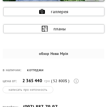
галлерея
планы
обзор
Нова Мрія
в наличии:
коттеджи
2 365 440
цена от:
грн
( 52 800$ )
написать про неточность
(097) 887-79-97
телефон: