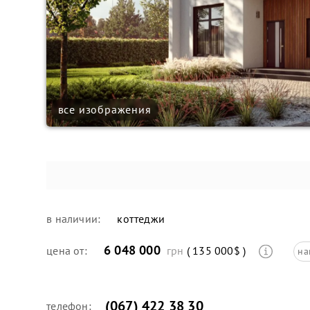
все изображения
в наличии:
коттеджи
6 048 000
цена от:
грн
( 135 000$ )
на
(067) 422 38 30
телефон: