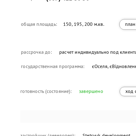
общая площадь:
150, 195, 200 м.кв.
план
рассрочка до:
расчет индивидуально под клиент
государственная программа:
єОселя, єВідновлен
готовность (состояние):
завершено
ход 
застройщик (девелопер):
Stetsyuk development