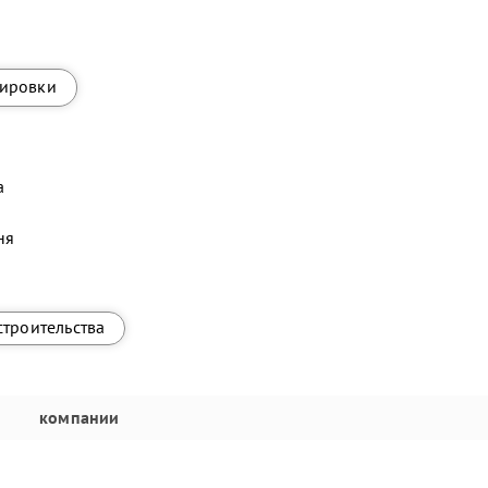
ировки
а
ня
строительства
компании