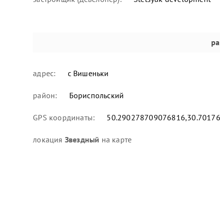
ра
адрес:
с Вишеньки
район:
Бориспольский
GPS координаты:
50.290278709076816,30.7017
локация
Звездный
на карте