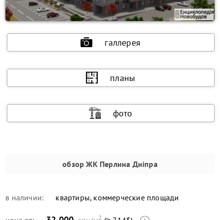
галлерея
планы
фото
обзор
ЖК Перлина Дніпра
в наличии:
квартиры, коммерческие площади
2
32 000
цена от:
грн/м
(≈ 714$)