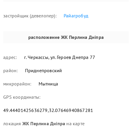
застройщик (девелопер):
Райагробуд
расположение
ЖК Перлина Дніпра
адрес:
г. Черкассы, ул. Героев Днепра 77
район:
Приднепровский
микрорайон:
Мытница
GPS координаты:
49.44401425636279,32.07646940867281
локация
ЖК Перлина Дніпра
на карте