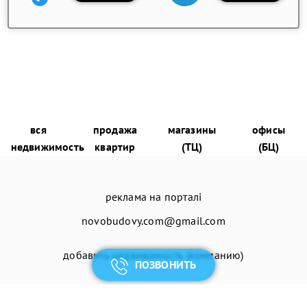
вся
продажа
магазины
офисы
недвижимость
квартир
(ТЦ)
(БЦ)
реклама на порталі
novobudovy.com@gmail.com
добавить недвижимость (компанию)
ПОЗВОНИТЬ
© 2026
Енциклопедія Новобудов®