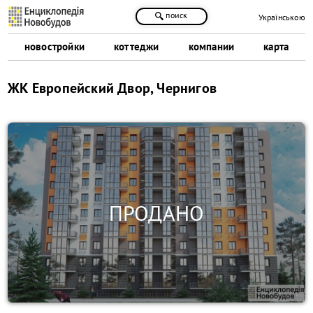
поиск
Українською
новостройки
коттеджи
компании
карта
ЖК Европейский Двор, Чернигов