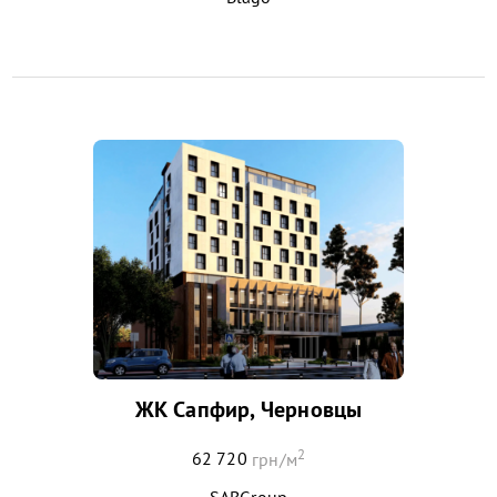
ЖК Сапфир, Черновцы
2
62 720
грн/м
SABGroup