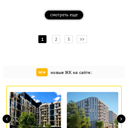
смотреть еще
[
]
1
2
3
>>
новые ЖК на сайте:
‹
›