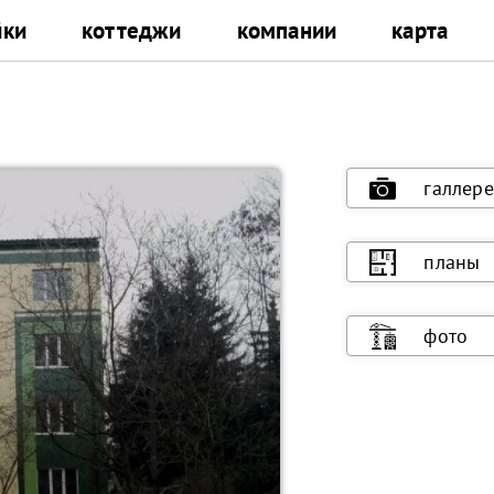
йки
коттеджи
компании
карта
галлере
планы
фото