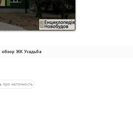
обзор
ЖК Усадьба
ь про неточность