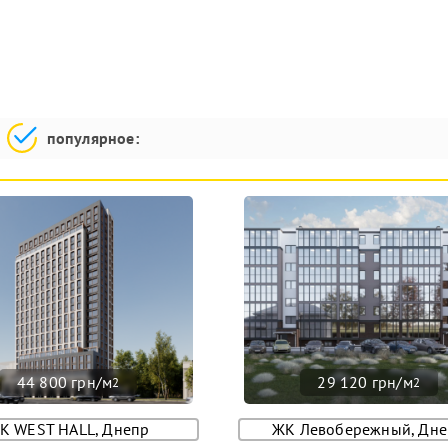
популярное:
44 800 грн/м
29 120 грн/м
2
2
К WEST HALL, Днепр
ЖК Левобережный, Дне