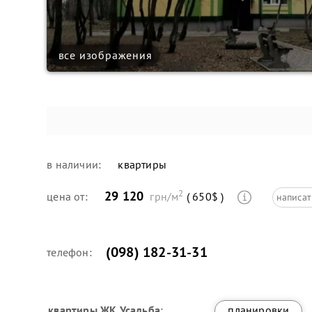
все изображения
в наличии:
квартиры
2
29 120
цена от:
грн/м
( 650$ )
написат
(098) 182-31-31
телефон:
квартиры
ЖК Усадьба
:
планировки