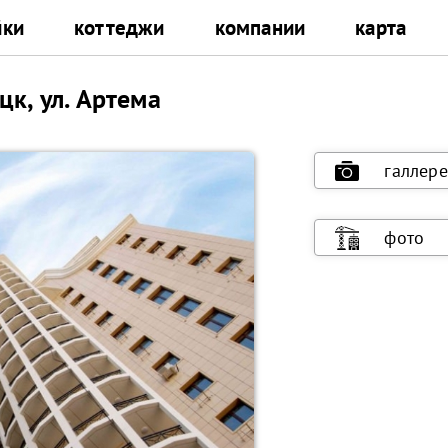
йки
коттеджи
компании
карта
к, ул. Артема
галлере
фото