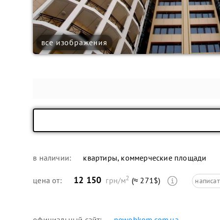
все изображения
в наличии:
квартиры, коммерческие площади
2
12 150
цена от:
грн/м
(≈ 271$)
написат
официальный сайт:
newobkom.com.ua