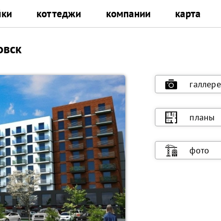
йки
коттеджи
компании
карта
овск
галлере
планы
фото