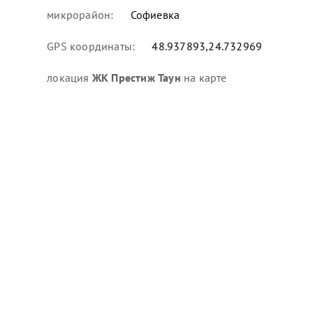
микрорайон:
Софиевка
GPS координаты:
48.937893,24.732969
локация
ЖК Престиж Таун
на карте