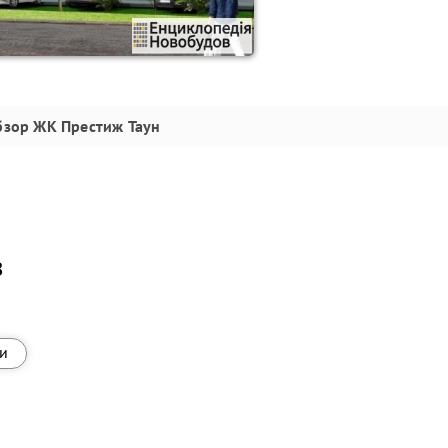
бзор
ЖК Престиж Таун
8
и