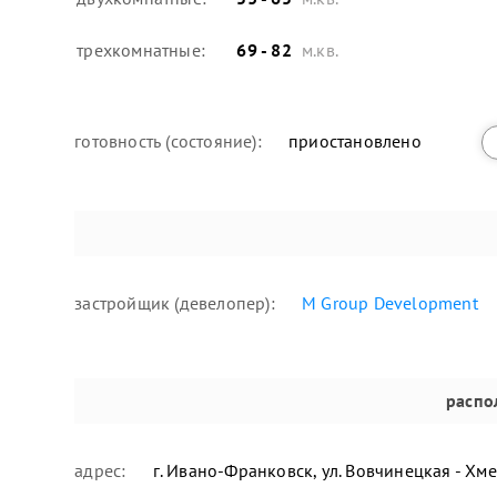
трехкомнатные:
69 - 82
м.кв.
готовность (состояние):
приостановлено
застройщик (девелопер):
M Group Development
распо
адрес:
г. Ивано-Франковск, ул. Вовчинецкая - Хм