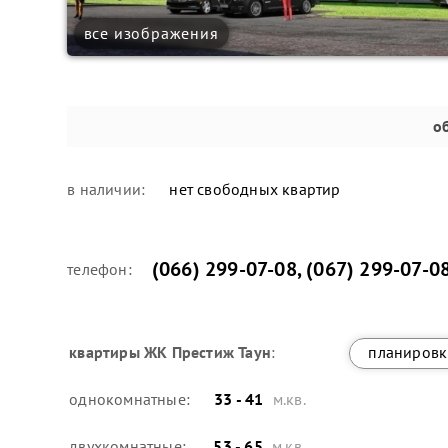
все изображения
о
в наличии:
нет свободных квартир
(066) 299-07-08
,
(067) 299-07-0
телефон:
квартиры
ЖК Престиж Таун
:
планировк
однокомнатные:
33 - 41
м.кв.
двухкомнатные:
53 - 65
м.кв.