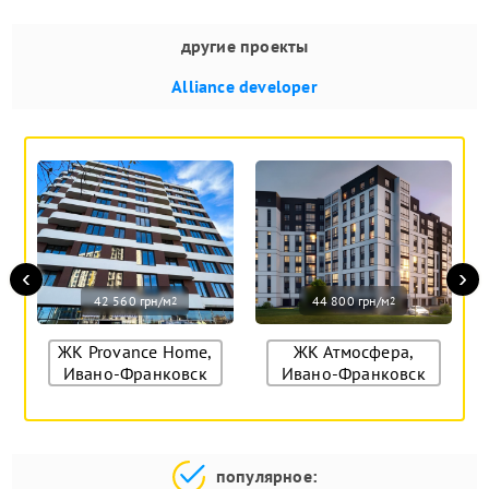
другие проекты
Alliance developer
‹
›
42 560 грн/м
44 800 грн/м
2
2
ЖК Provance Home,
ЖК Атмосфера,
Ивано-Франковск
Ивано-Франковск
популярное: