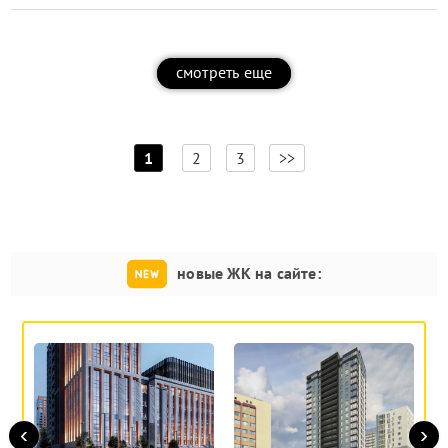
смотреть еще
[
]
1
2
3
>>
новые ЖК на сайте:
‹
›