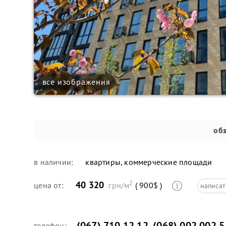
все изображения
об
в наличии:
квартиры, коммерческие площади
2
40 320
цена от:
грн/м
( 900$ )
написат
(067) 710 12 12
,
(068) 002 002 5
телефон: