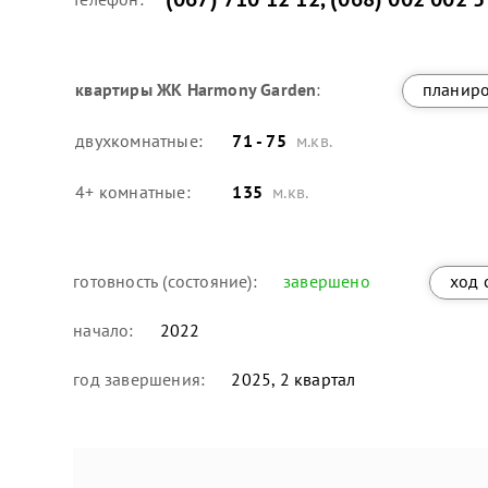
квартиры
ЖК Harmony Garden
:
планир
двухкомнатные:
71 - 75
м.кв.
4+ комнатные:
135
м.кв.
готовность (состояние):
завершено
ход 
начало:
2022
год завершения:
2025, 2 квартал