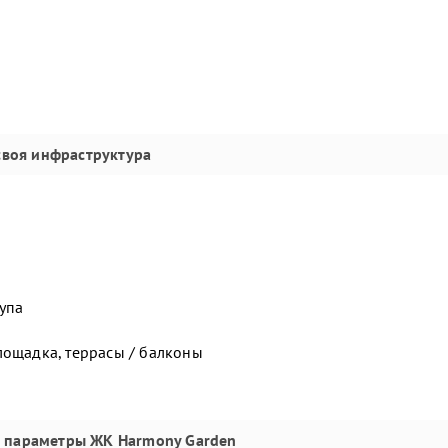
своя инфраструктура
упа
лощадка, террасы / балконы
е параметры
ЖК Harmony Garden