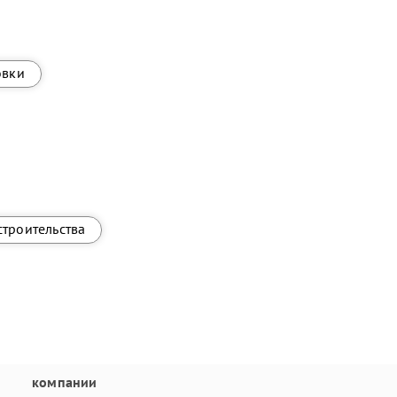
овки
строительства
компании