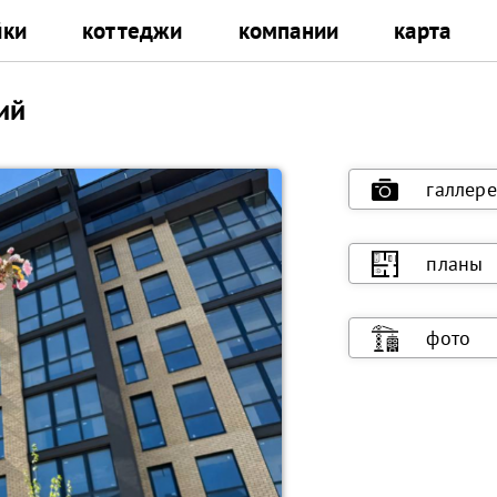
йки
коттеджи
компании
карта
ий
галлере
планы
фото