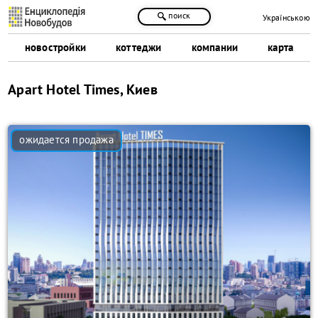
поиск
Українською
новостройки
коттеджи
компании
карта
Apart Hotel Times, Киев