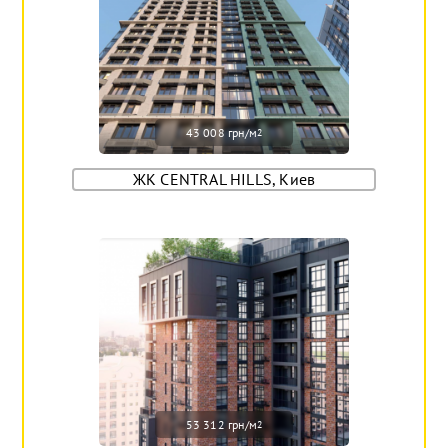
43 008 грн/м
2
ЖК CENTRAL HILLS, Киев
53 312 грн/м
2