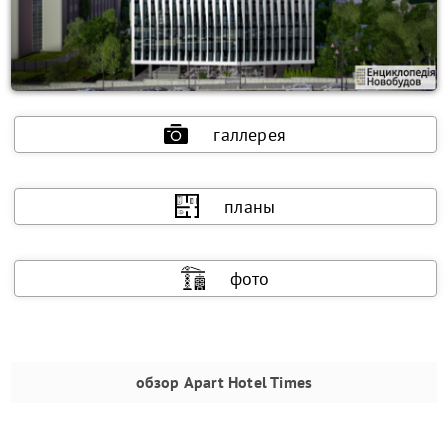
галлерея
планы
фото
обзор
Apart Hotel Times