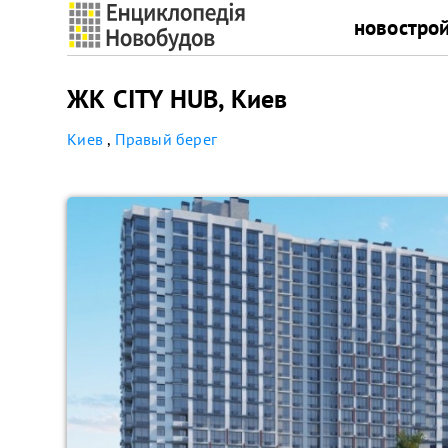
новостро
ЖК CITY HUB, Киев
Киев
,
Правый берег