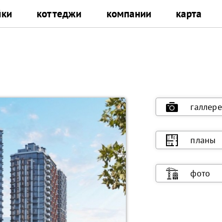
йки
коттеджи
компании
карта
галлере
планы
фото