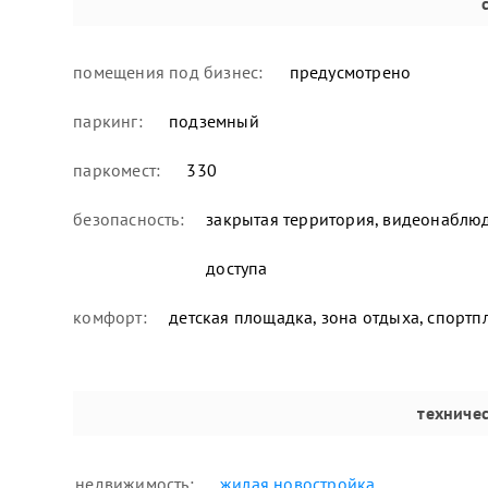
помещения под бизнес:
предусмотрено
паркинг:
подземный
паркомест:
330
безопасность:
закрытая территория, видеонаблюд
доступа
комфорт:
детская площадка, зона отдыха, спорт
техниче
недвижимость:
жилая новостройка