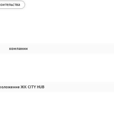
роительства
компании
положение
ЖК CITY HUB