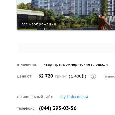
все изображения
в наличии:
квартиры, коммерческие площади
2
62 720
цена от:
грн/м
( 1 400$ )
напис
официальный сайт:
city-hub.com.ua
(044) 393-03-56
телефон: