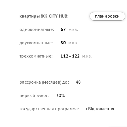
квартиры
ЖК CITY HUB
:
планировки
однокомнатные:
57
м.кв.
двухкомнатные:
80
м.кв.
трехкомнатные:
112 - 122
м.кв.
рассрочка (месяцев) до:
48
первый взнос:
30
%
государственная программа:
єВідновлення