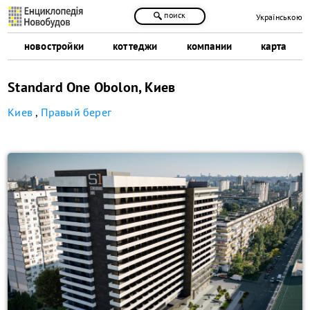
поиск
Українською
новостройки
коттеджи
компании
карта
Standard One Obolon, Киев
Киев
,
Правый берег