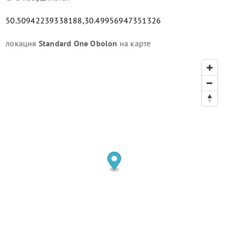
50.50942239338188,30.49956947351326
локация
Standard One Obolon
на карте