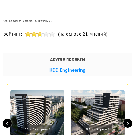
оставьте свою оценку:
рейтинг:
(на основе 21 мнений)
другие проекты
KDD Engineering
‹
›
113 792 грн/м
82 880 грн/м
2
2