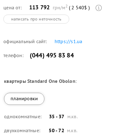
2
113 792
цена от:
грн/м
( 2 540$ )
написать про неточность
официальный сайт:
https://s1.ua
(044) 495 83 84
телефон:
квартиры
Standard One Obolon
:
планировки
однокомнатные:
35 - 37
м.кв.
двухкомнатные:
50 - 72
м.кв.