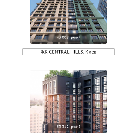
43 008 грн/м
2
ЖК CENTRAL HILLS, Киев
53 312 грн/м
2