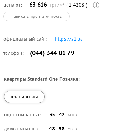
2
63 616
цена от:
грн/м
( 1 420$ )
написать про неточность
официальный сайт:
https://s1.ua
(044) 344 01 79
телефон:
квартиры
Standard One Позняки
:
планировки
однокомнатные:
35 - 42
м.кв.
двухкомнатные:
48 - 58
м.кв.