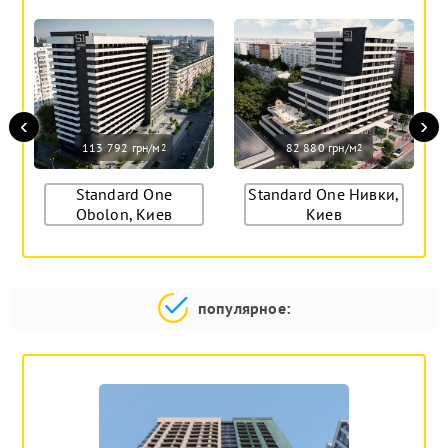
‹
›
113 792 грн/м
82 880 грн/м
2
2
Standard One
Standard One Нивки,
Obolon, Киев
Киев
популярное: