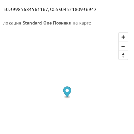
50.39985684561167,30.630452180936942
локация
Standard One Позняки
на карте