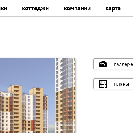
йки
коттеджи
компании
карта
галлере
планы