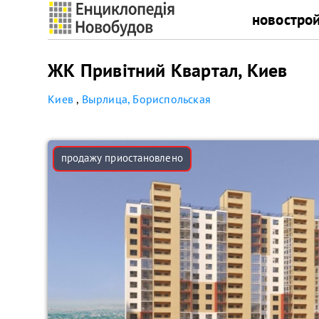
новостро
ЖК Привітний Квартал, Киев
Киев
,
Вырлица, Бориспольская