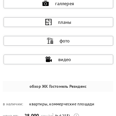
галлерея
планы
фото
видео
обзор
ЖК Гостомель Резиденс
в наличии:
квартиры, коммерческие площади
2
28 000
цена от:
грн/м
(≈ 625$)