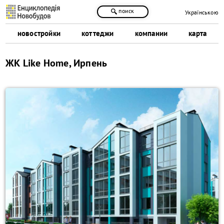
поиск
Українською
новостройки
коттеджи
компании
карта
ЖК Like Home, Ирпень