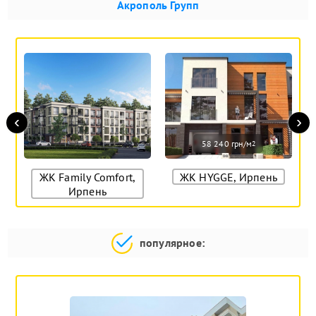
Акрополь Групп
‹
›
58 240 грн/м
2
ЖК Family Comfort,
ЖК HYGGE, Ирпень
Ирпень
популярное: