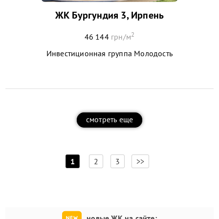
ЖК Бургундия 3, Ирпень
2
46 144
грн/м
Инвестиционная группа Молодость
смотреть еще
[
]
1
2
3
>>
новые ЖК на сайте: