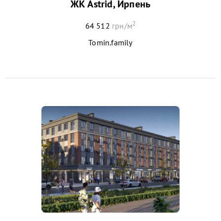
ЖК Astrid, Ирпень
2
64 512
грн/м
Tomin.family