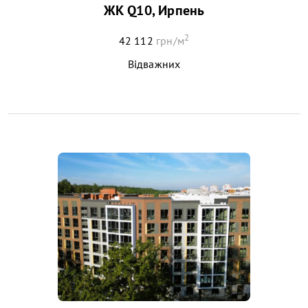
ЖК Q10, Ирпень
2
42 112
грн/м
Відважних