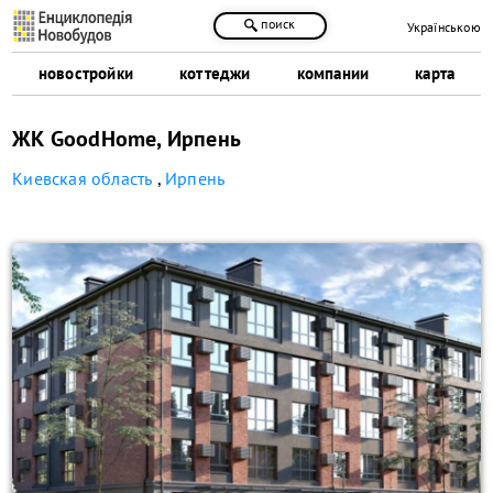
поиск
Українською
новостройки
коттеджи
компании
карта
ЖК GoodHome, Ирпень
Киевская область
,
Ирпень