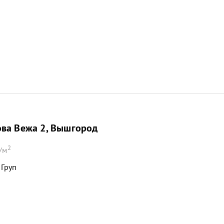
ова Вежа 2, Вышгород
2
/м
 Груп