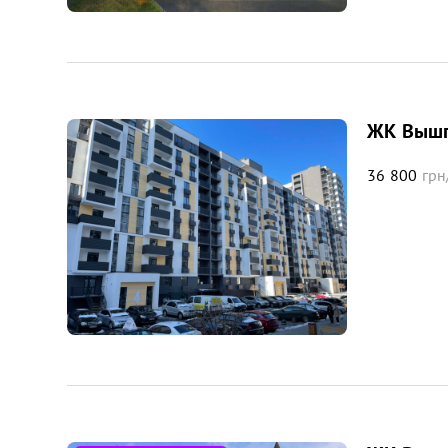
ЖК Вышг
36 800
грн