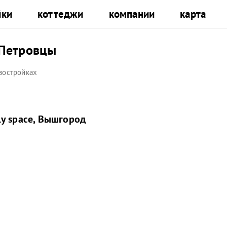
йки
коттеджи
компании
карта
 Петровцы
востройках
y space, Вышгород