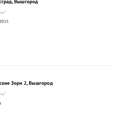
сград, Вышгород
2
/м
 2015
ские Зори 2, Вышгород
2
/м
д