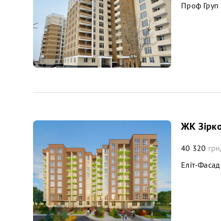
Проф Груп
ЖК Зірк
40 320
грн
Еліт-Фасад