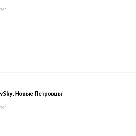
2
/м
ovSky, Новые Петровцы
2
/м