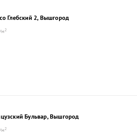
со Глебский 2, Вышгород
2
/м
цузский Бульвар, Вышгород
2
/м