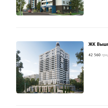
ЖК Вышг
42 560
грн