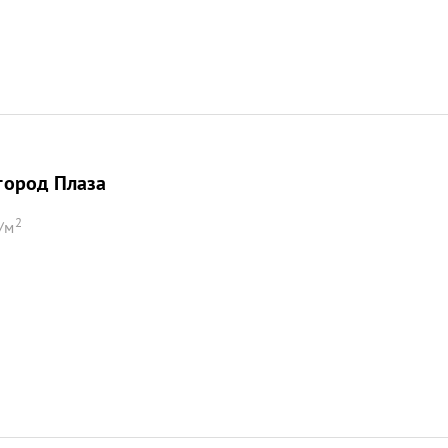
ород Плаза
2
/м