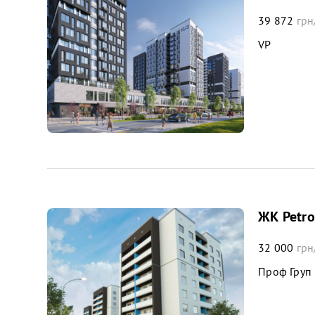
39 872
грн
VP
ЖК Petr
32 000
грн
Проф Груп