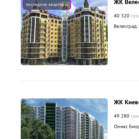
ЖК Веле
40 320
грн
Велесград
ЖК Киев
49 280
грн
Оникс Бил