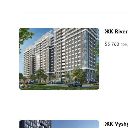
ЖК River
53 760
грн
ЖК Vysh