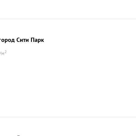
ород Сити Парк
2
/м