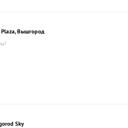
 Plaza, Вышгород
2
/м
gorod Sky