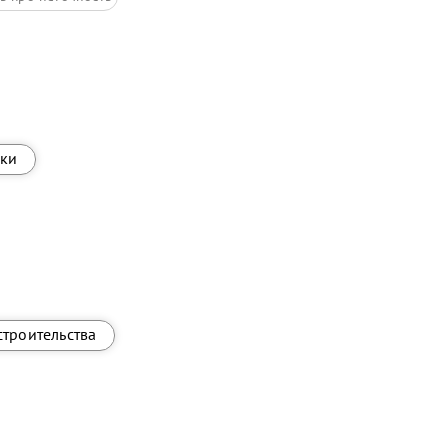
ки
строительства