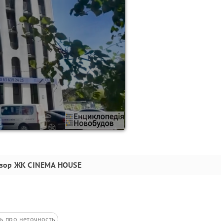
зор
ЖК CINEMA HOUSE
ь про неточность