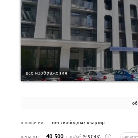
все изображения
об
в наличии:
нет свободных квартир
2
40 500
цена от:
грн/м
(≈ 904$)
написат