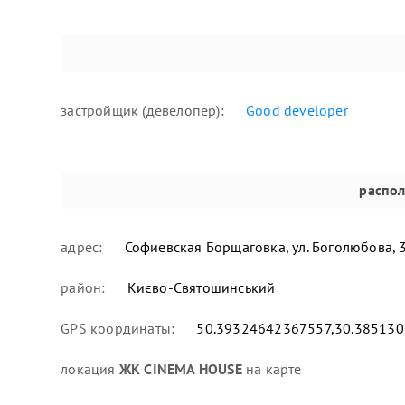
застройщик (девелопер):
Good developer
распо
адрес:
Софиевская Борщаговка, ул. Боголюбова, 
район:
Києво-Святошинський
GPS координаты:
50.39324642367557,30.38513
локация
ЖК CINEMA HOUSE
на карте