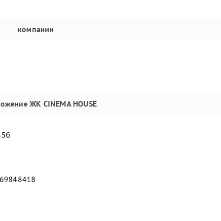
компании
ложение
ЖК CINEMA HOUSE
35б
069848418