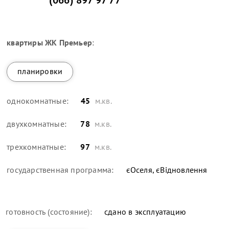
(066) 897 97 77
квартиры
ЖК Премьер
:
планировки
однокомнатные:
45
м.кв.
двухкомнатные:
78
м.кв.
трехкомнатные:
97
м.кв.
государственная программа:
єОселя, єВідновлення
готовность (состояние):
сдано в эксплуатацию