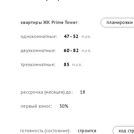
квартиры
ЖК Prime Tower
:
планировки
однокомнатные:
47 - 52
м.кв.
двухкомнатные:
60 - 82
м.кв.
трехкомнатные:
85
м.кв.
рассрочка (месяцев) до:
18
первый взнос:
30
%
готовность (состояние):
строится
ход ст