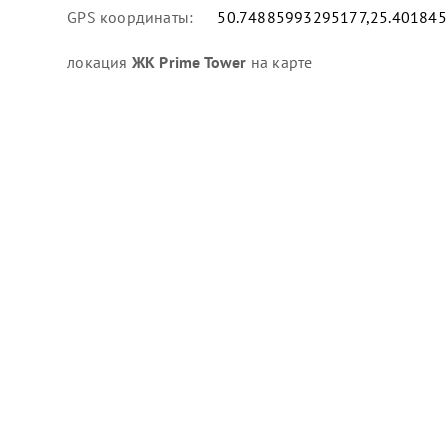
GPS координаты:
50.74885993295177,25.40184
локация
ЖК Prime Tower
на карте