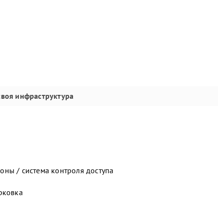
своя инфраструктура
ны / система контроля доступа
рковка